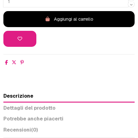
Aggiungi al carrello
Descrizione
Dettagli del prodotto
Potrebbe anche piacerti
Recensioni
(0)