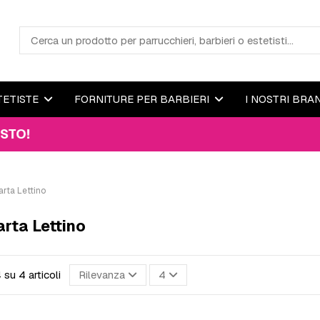
TETISTE
FORNITURE PER BARBIERI
I NOSTRI BRA
arta Lettino
rta Lettino
4 su 4 articoli
Rilevanza
4