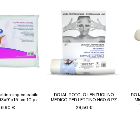
lettino impermeabile
RO.IAL ROTOLO LENZUOLINO
RO.
3x91x15 cm 10 pz
MEDICO PER LETTINO H60 6 PZ
MI
16,90 €
28,50 €