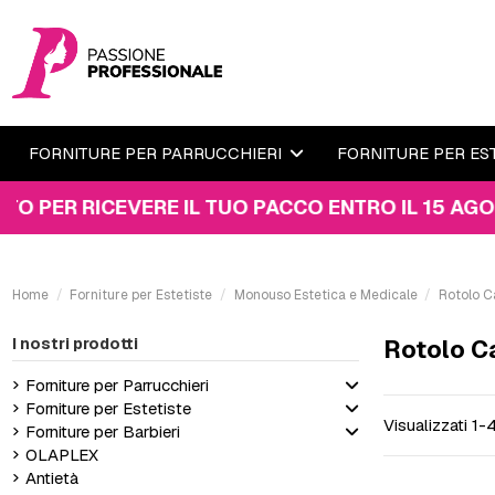
FORNITURE PER PARRUCCHIERI
FORNITURE PER ES
R RICEVERE IL TUO PACCO ENTRO IL 15 AGOSTO!
Home
Forniture per Estetiste
Monouso Estetica e Medicale
Rotolo C
I nostri prodotti
Rotolo Ca
Forniture per Parrucchieri
Forniture per Estetiste
Visualizzati 1-
Forniture per Barbieri
OLAPLEX
Antietà