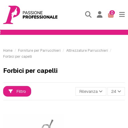
0
ORD
Home
Forniture per Parrucchieri
Attrezzature Parrucchieri
Forbici per capelli
Forbici per capelli
Filtro
Rilevanza
24