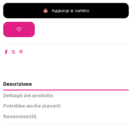
Aggiungi al carrello
Descrizione
Dettagli del prodotto
Potrebbe anche piacerti
Recensioni
(0)