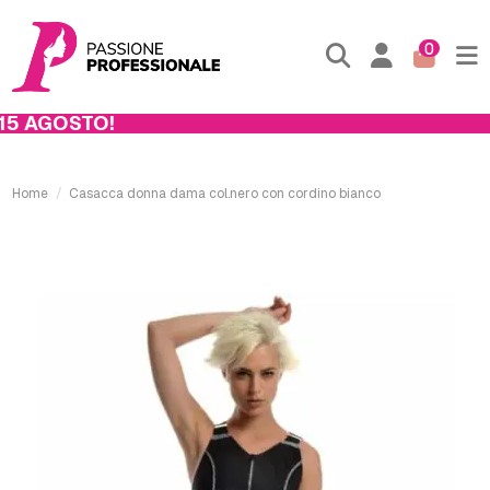
0
5 AGOSTO!
Home
Casacca donna dama col.nero con cordino bianco