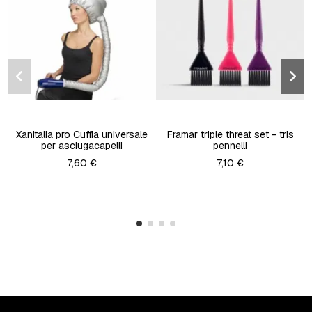
Xanitalia pro Cuffia universale
Framar triple threat set - tris
per asciugacapelli
pennelli
7,60 €
7,10 €