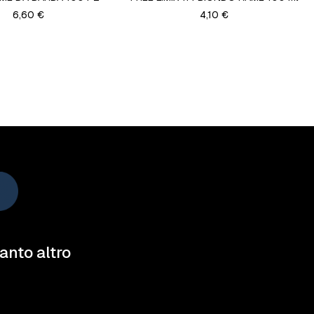
6,60 €
4,10 €
tanto altro