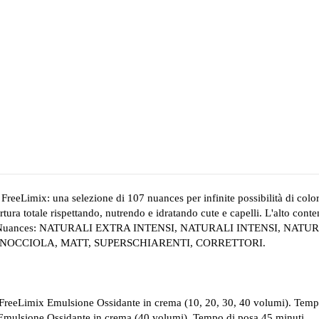
selezione di 107 nuances per infinite possibilità di colorazioni br
ertura totale rispettando, nutrendo e idratando cute e capelli. L'alto con
 e morbido. Nuances: NATURALI EXTRA INTENSI, NATURALI INTENSI
 NOCCIOLA, MATT, SUPERSCHIARENTI, CORRETTORI.
reeLimix Emulsione Ossidante in crema (10, 20, 30, 40 volumi). Tempo di
Emulsione Ossidante in crema (40 volumi). Tempo di posa 45 minuti.