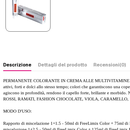
Descrizione
Dettagli del prodotto
Recensioni
(0)
PERMANENTE COLORANTE IN CREMA ALLE MULTIVITAMINE FreeLimix: una 
attivi, forti e dolci allo stesso tempo; colori che garantiscono una cop
agiscono in profondità, rendono il capello forte, brillante
ROSSI, RAMATI, FASHION CHOCOLATE, VIOLA, CARAMELLO,
MODO D'USO:
Rapporto di miscelazione 1+1.5 - 50ml di FreeLimix Color + 75ml di F
miscelazione 1+2,5 - 50ml di FreeLimix Color + 125ml di FreeLimix 