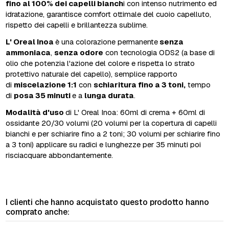
fino al 100% dei capelli bianch
i con intenso nutrimento ed
idratazione, garantisce comfort ottimale del cuoio capelluto,
rispetto dei capelli e brillantezza sublime.
L' Oreal Inoa
è una colorazione permanente
senza
ammoniaca
,
senza odore
con tecnologia ODS2 (a base di
olio che potenzia l'azione del colore e rispetta lo strato
protettivo naturale del capello), semplice rapporto
di
miscelazione 1:1
con
schiaritura fino a 3 toni,
tempo
di
posa 35 minuti
e a
lunga durata
.
Modalità d'uso
di L' Oreal Inoa: 60ml di crema + 60ml di
ossidante 20/30 volumi (20 volumi per la copertura di capelli
bianchi e per schiarire fino a 2 toni; 30 volumi per schiarire fino
a 3 toni) applicare su radici e lunghezze per 35 minuti poi
risciacquare abbondantemente.
I clienti che hanno acquistato questo prodotto hanno
comprato anche: