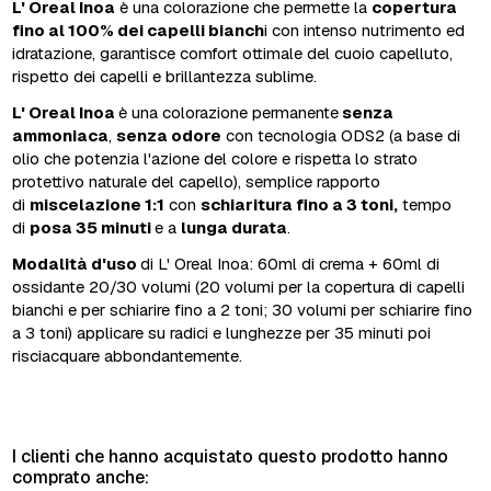
L' Oreal Inoa
è una colorazione che permette la
copertura
fino al 100% dei capelli bianch
i con intenso nutrimento ed
idratazione, garantisce comfort ottimale del cuoio capelluto,
rispetto dei capelli e brillantezza sublime.
L' Oreal Inoa
è una colorazione permanente
senza
ammoniaca
,
senza odore
con tecnologia ODS2 (a base di
olio che potenzia l'azione del colore e rispetta lo strato
protettivo naturale del capello), semplice rapporto
di
miscelazione 1:1
con
schiaritura fino a 3 toni,
tempo
di
posa 35 minuti
e a
lunga durata
.
Modalità d'uso
di L' Oreal Inoa: 60ml di crema + 60ml di
ossidante 20/30 volumi (20 volumi per la copertura di capelli
bianchi e per schiarire fino a 2 toni; 30 volumi per schiarire fino
a 3 toni) applicare su radici e lunghezze per 35 minuti poi
risciacquare abbondantemente.
I clienti che hanno acquistato questo prodotto hanno
comprato anche: