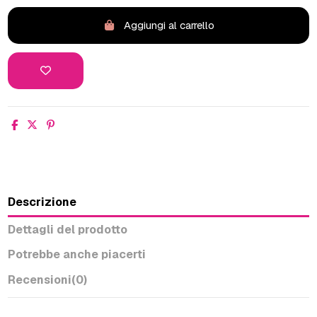
Aggiungi al carrello
Descrizione
Dettagli del prodotto
Potrebbe anche piacerti
Recensioni
(0)