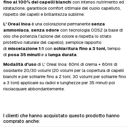
fino al 100% dei capelli bianch
i con intenso nutrimento ed
idratazione, garantisce comfort ottimale del cuoio capelluto,
rispetto dei capelli e brillantezza sublime.
L' Oreal Inoa
è una colorazione permanente
senza
ammoniaca
,
senza odore
con tecnologia ODS2 (a base di
olio che potenzia l'azione del colore e rispetta lo strato
protettivo naturale del capello), semplice rapporto
di
miscelazione 1:1
con
schiaritura fino a 3 toni,
tempo
di
posa 35 minuti
e a
lunga durata
.
Modalità d'uso
di L' Oreal Inoa: 60ml di crema + 60ml di
ossidante 20/30 volumi (20 volumi per la copertura di capelli
bianchi e per schiarire fino a 2 toni; 30 volumi per schiarire fino
a 3 toni) applicare su radici e lunghezze per 35 minuti poi
risciacquare abbondantemente.
I clienti che hanno acquistato questo prodotto hanno
comprato anche: