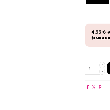
4,55 €
7