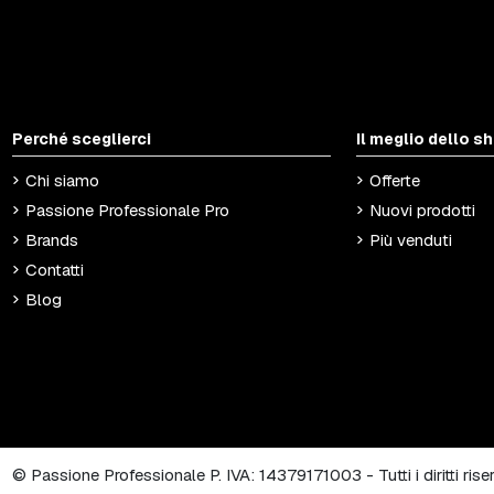
Perché sceglierci
Il meglio dello s
Chi siamo
Offerte
Passione Professionale Pro
Nuovi prodotti
Brands
Più venduti
Contatti
Blog
© Passione Professionale P. IVA: 14379171003 - Tutti i diritti ris