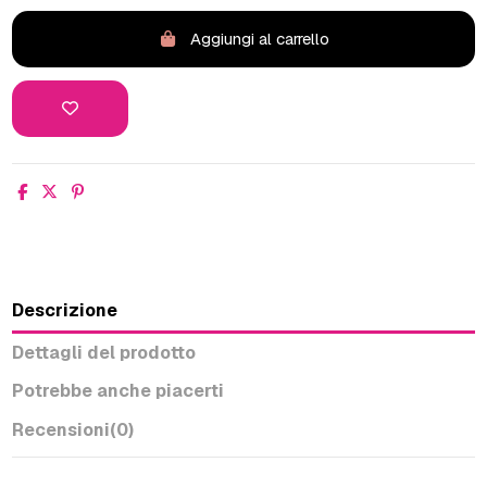
Aggiungi al carrello
Descrizione
Dettagli del prodotto
Potrebbe anche piacerti
Recensioni
(0)