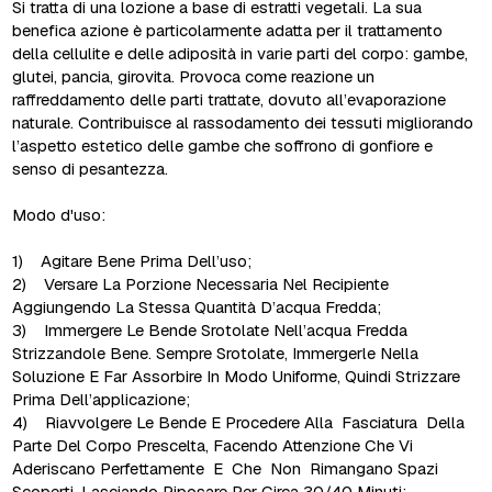
Si tratta di una lozione a base di estratti vegetali. La sua
benefica azione è particolarmente adatta per il trattamento
della cellulite e delle adiposità in varie parti del corpo: gambe,
glutei, pancia, girovita. Provoca come reazione un
raffreddamento delle parti trattate, dovuto all’evaporazione
naturale. Contribuisce al rassodamento dei tessuti migliorando
l’aspetto estetico delle gambe che soffrono di gonfiore e
senso di pesantezza.
Modo d'uso:
1) Agitare Bene Prima Dell’uso;
2) Versare La Porzione Necessaria Nel Recipiente
Aggiungendo La Stessa Quantità D’acqua Fredda;
3) Immergere Le Bende Srotolate Nell’acqua Fredda
Strizzandole Bene. Sempre Srotolate, Immergerle Nella
Soluzione E Far Assorbire In Modo Uniforme, Quindi Strizzare
Prima Dell’applicazione;
4) Riavvolgere Le Bende E Procedere Alla Fasciatura Della
Parte Del Corpo Prescelta, Facendo Attenzione Che Vi
Aderiscano Perfettamente E Che Non Rimangano Spazi
Scoperti, Lasciando Riposare Per Circa 30/40 Minuti;