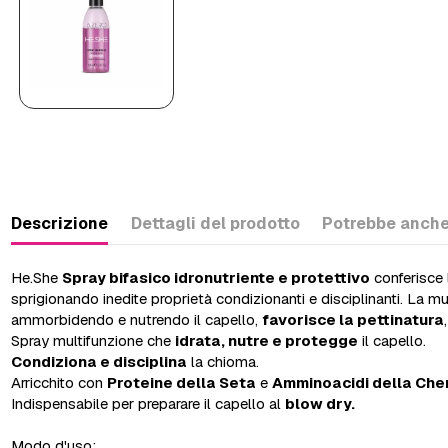
Descrizione
Dettagli del prodotto
Potrebbe anche
He.She
Spray bifasico idronutriente e protettivo
conferisce 
sprigionando inedite proprietà condizionanti e disciplinanti. La 
ammorbidendo e nutrendo il capello,
favorisce la pettinatura
Spray multifunzione che
idrata, nutre e protegge
il capello.
Condiziona e disciplina
la chioma.
Arricchito con
Proteine della Seta
e
Amminoacidi della Cher
Indispensabile per preparare il capello al
blow dry.
Modo d'uso: