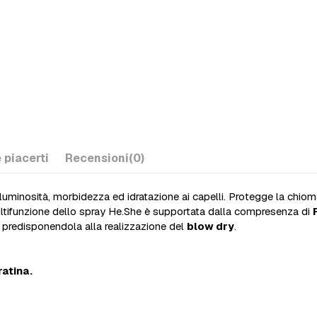
 piacerti
Recensioni
(0)
luminosità, morbidezza ed idratazione ai capelli. Protegge la chio
multifunzione dello spray He.She è supportata dalla compresenza di
, predisponendola alla realizzazione del
blow dry
.
atina.