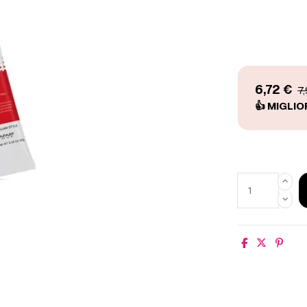
6,72 €
7