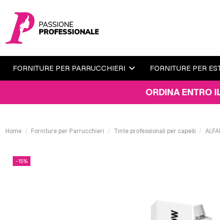
FORNITURE PER PARRUCCHIERI
FORNITURE PER ES
ORDINA ENTRO IL 10 AGO
Home
Forniture per Parrucchieri
Tinte professionali per capelli
ALFA
-15%