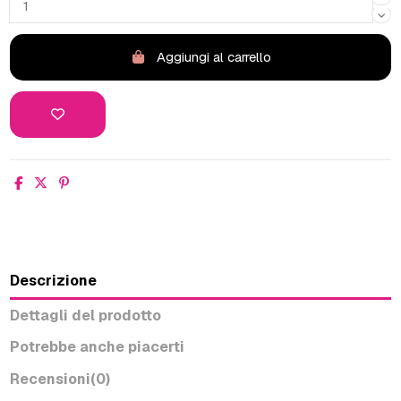
Aggiungi al carrello
Descrizione
Dettagli del prodotto
Potrebbe anche piacerti
Recensioni
(0)