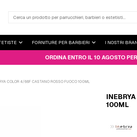
TETISTE
FORNITURE PER BARBIERI
I NOSTRI BRA
ORDINA ENTRO IL 10 AGOSTO PER RICEVE
RYA COLOR 4/66F CASTANO ROSSO FUOCO 100ML
INEBRYA
100ML