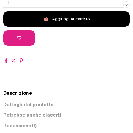
Aggiungi al carrello
Descrizione
Dettagli del prodotto
Potrebbe anche piacerti
Recensioni
(0)