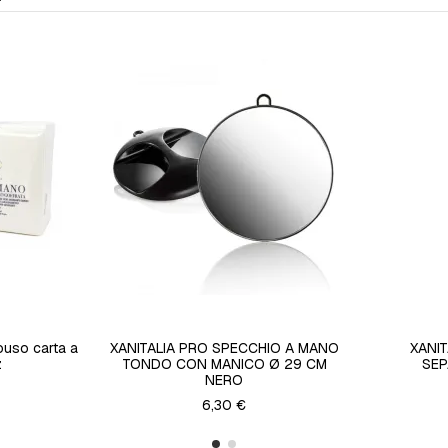
ouso carta a
XANITALIA PRO SPECCHIO A MANO
XANIT
z
TONDO CON MANICO Ø 29 CM
SE
NERO
6,30 €