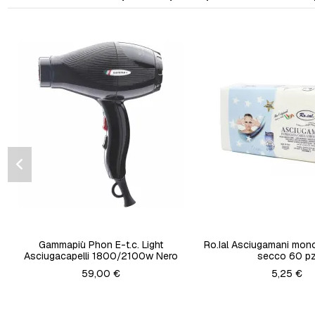
Gammapiù Phon E-t.c. Light
Ro.Ial Asciugamani mon
Asciugacapelli 1800/2100w Nero
secco 60 p
59,00 €
5,25 €