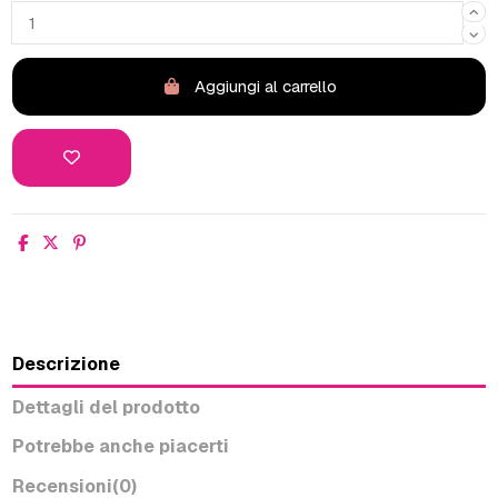
Aggiungi al carrello
Descrizione
Dettagli del prodotto
Potrebbe anche piacerti
Recensioni
(0)