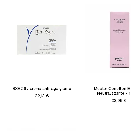
BXE 29v crema anti-age giorno
Muster Correttori E
Neutralizzante - 
32,13 €
33,96 €