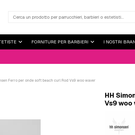
TETISTE
FORNITURE PER BARBIERI
I NOSTRI BRA
sen Ferro per onde soft beach curl Rod Vs9 woo waver
HH Simon
Vs9 woo 