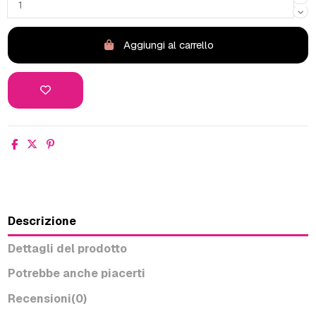
Aggiungi al carrello
Descrizione
Dettagli del prodotto
Potrebbe anche piacerti
Recensioni
(0)