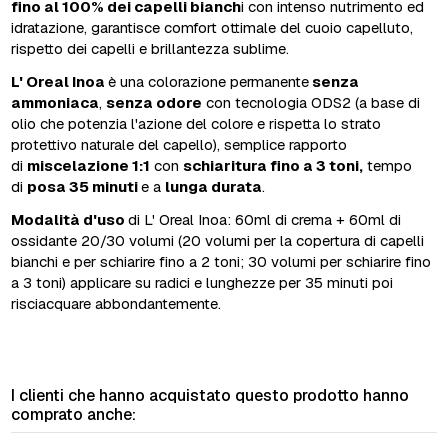
fino al 100% dei capelli bianch
i con intenso nutrimento ed
idratazione, garantisce comfort ottimale del cuoio capelluto,
rispetto dei capelli e brillantezza sublime.
L' Oreal Inoa
è una colorazione permanente
senza
ammoniaca
,
senza odore
con tecnologia ODS2 (a base di
olio che potenzia l'azione del colore e rispetta lo strato
protettivo naturale del capello), semplice rapporto
di
miscelazione 1:1
con
schiaritura fino a 3 toni,
tempo
di
posa 35 minuti
e a
lunga durata
.
Modalità d'uso
di L' Oreal Inoa: 60ml di crema + 60ml di
ossidante 20/30 volumi (20 volumi per la copertura di capelli
bianchi e per schiarire fino a 2 toni; 30 volumi per schiarire fino
a 3 toni) applicare su radici e lunghezze per 35 minuti poi
risciacquare abbondantemente.
I clienti che hanno acquistato questo prodotto hanno
comprato anche: