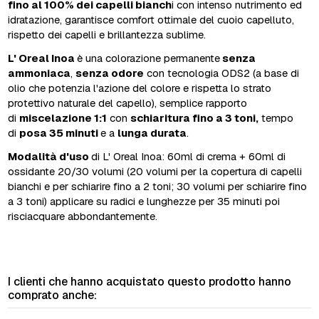
fino al 100% dei capelli bianch
i con intenso nutrimento ed
idratazione, garantisce comfort ottimale del cuoio capelluto,
rispetto dei capelli e brillantezza sublime.
L' Oreal Inoa
è una colorazione permanente
senza
ammoniaca
,
senza odore
con tecnologia ODS2 (a base di
olio che potenzia l'azione del colore e rispetta lo strato
protettivo naturale del capello), semplice rapporto
di
miscelazione 1:1
con
schiaritura fino a 3 toni,
tempo
di
posa 35 minuti
e a
lunga durata
.
Modalità d'uso
di L' Oreal Inoa: 60ml di crema + 60ml di
ossidante 20/30 volumi (20 volumi per la copertura di capelli
bianchi e per schiarire fino a 2 toni; 30 volumi per schiarire fino
a 3 toni) applicare su radici e lunghezze per 35 minuti poi
risciacquare abbondantemente.
I clienti che hanno acquistato questo prodotto hanno
comprato anche: