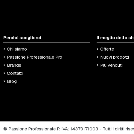
Perché sceglierci
Il meglio dello s
Chi siamo
Offerte
Passione Professionale Pro
Nuovi prodotti
Brands
Più venduti
Contatti
Blog
© Passione Professionale P. IVA: 14379171003 - Tutti i diritti ris