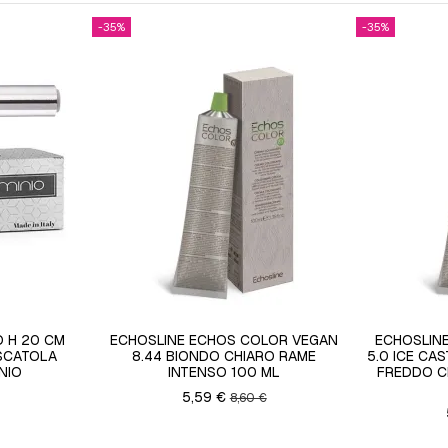
-35%
-35%
O H 20 CM
ECHOSLINE ECHOS COLOR VEGAN
ECHOSLIN
 SCATOLA
8.44 BIONDO CHIARO RAME
5.0 ICE CA
NIO
INTENSO 100 ML
FREDDO C
5,59 €
8,60 €