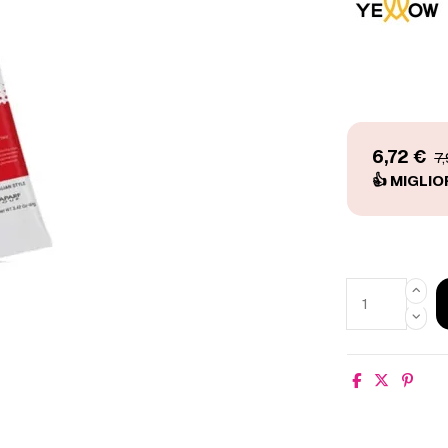
6,72 €
7