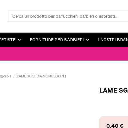
TETISTE
FORNITURE PER BARBIERI
I NOSTRI BRA
sgorbie
LAME SGORBIA MONOUSO N 1
LAME SG
0,40 €