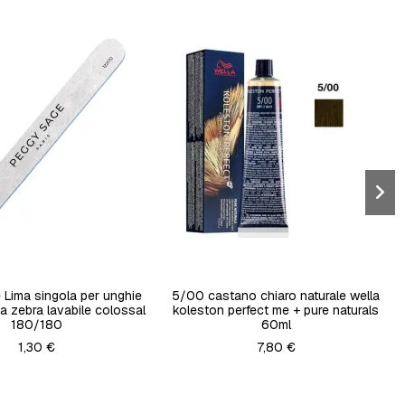
Lima singola per unghie
5/00 castano chiaro naturale wella
a zebra lavabile colossal
koleston perfect me + pure naturals
180/180
60ml
1,30 €
7,80 €