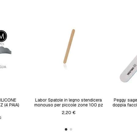
SILICONE
Labor Spatole in legno stendicera
Peggy sage 
Z (4 PAIA)
monouso per piccole zone 100 pz
doppia facci
2,20 €
€