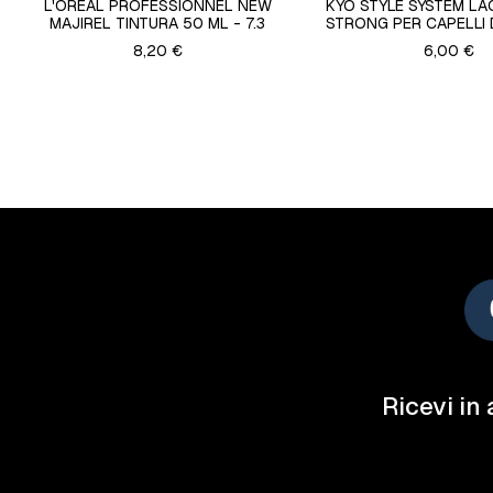
L'OREAL PROFESSIONNEL NEW
KYO STYLE SYSTEM LA
MAJIREL TINTURA 50 ML - 7.3
STRONG PER CAPELLI 
8,20 €
6,00 €
Ricevi in 