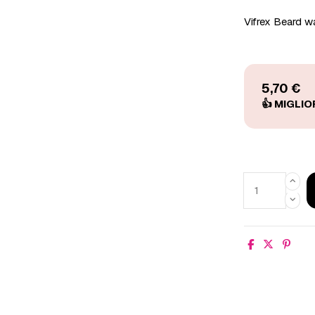
Vifrex Beard w
5,70 €