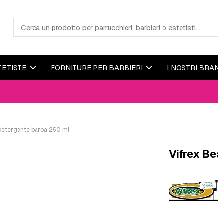
TETISTE
FORNITURE PER BARBIERI
I NOSTRI BRA
 Detergente barba 250 ml
Vifrex B