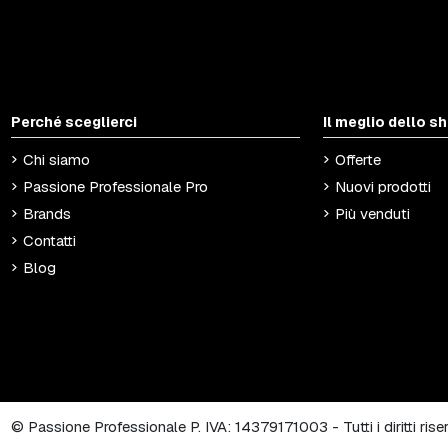
Perché sceglierci
Il meglio dello s
Chi siamo
Offerte
Passione Professionale Pro
Nuovi prodotti
Brands
Più venduti
Contatti
Blog
© Passione Professionale P. IVA: 14379171003 - Tutti i diritti ris