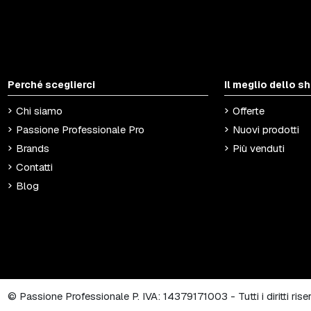
Perché sceglierci
Il meglio dello s
Chi siamo
Offerte
Passione Professionale Pro
Nuovi prodotti
Brands
Più venduti
Contatti
Blog
© Passione Professionale P. IVA: 14379171003 - Tutti i diritti ris