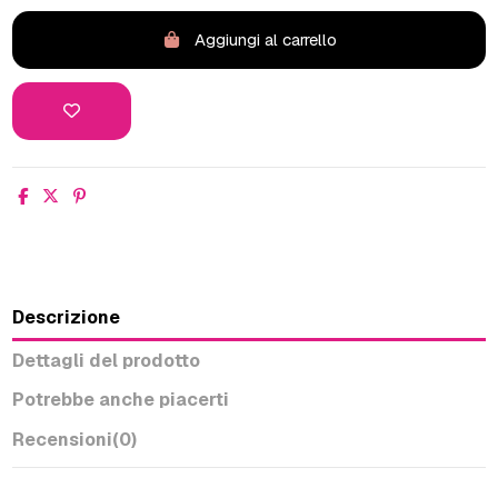
Aggiungi al carrello
Descrizione
Dettagli del prodotto
Potrebbe anche piacerti
Recensioni
(0)