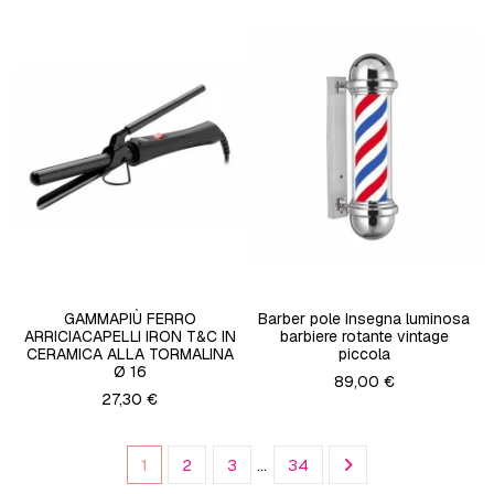
GAMMAPIÙ FERRO
Barber pole Insegna luminosa
ARRICIACAPELLI IRON T&C IN
barbiere rotante vintage
CERAMICA ALLA TORMALINA
piccola
Ø 16
89,00 €
27,30 €
1
2
3
…
34