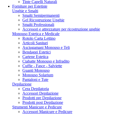
Tinte Capelli Naturali
Forniture per Estetiste
Unghie e Smalti
Smalti Semipermanenti
Gel Ricostruzione Unghie
Smalti Professionali
Accessori e attrezzature per ricostruzione unghie
Monouso Estetica e Medicale
Rotolo Carta Lettino
Articoli Sanitari
Asciugamani Monouso e Teli
Bendaggi Estetici
Cartene Estetica
Ciabatte Monouso e Infradito
Cuffie - Fasce - Salviette
Guanti Monouso
Monouso Solarium
Pantaloni e Tute
Depilazione
Cera Depilatoria
Accessori Depilazione
Prodotti pre Depilazione
Prodotti post Depilazione
Strumenti Manicure e Pedicure
Accessori Manicure e Pedicure