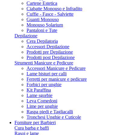
Cartene Estetica
Ciabatte Monouso e Infradito
Cuffie - Fasce - Salviette
Guanti Monouso
Monouso Solarium
Pantaloni e Tute
Depilazione
Cera Depilatoria
Accessori Depilazione
Prodotti pre Depilazione
Prodotti post Depilazione
Strumenti Manicure e Pedicure
Accessori Manicure e Pedicure
Lame bisturi per calli
Ferretti per manicure e pedicure
Forbici per unghie
Kit Paraffina
Lame sgorbie
Leva Comedoni
Lime per unghie
Raspa piedi e Tagliacalli
Tronchesi Unghie e Cuticole
Forniture per Barbieri
Cura barba e baffi
Rasoi e lame