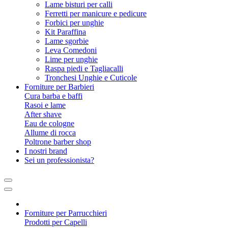
Lame bisturi per calli
Ferretti per manicure e pedicure
Forbici per unghie
Kit Paraffina
Lame sgorbie
Leva Comedoni
Lime per unghie
Raspa piedi e Tagliacalli
Tronchesi Unghie e Cuticole
Forniture per Barbieri
Cura barba e baffi
Rasoi e lame
After shave
Eau de cologne
Allume di rocca
Poltrone barber shop
I nostri brand
Sei un professionista?
Forniture per Parrucchieri
Prodotti per Capelli