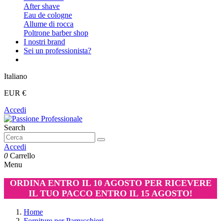
After shave
Eau de cologne
Allume di rocca
Poltrone barber shop
I nostri brand
Sei un professionista?
Italiano
EUR €
Accedi
Search
Accedi
0
Carrello
Menu
ORDINA ENTRO IL 10 AGOSTO PER RICEVERE
IL TUO PACCO ENTRO IL 15 AGOSTO!
Home
Forniture per Parrucchieri