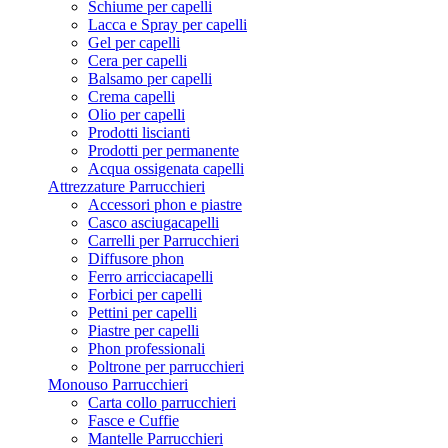
Schiume per capelli
Lacca e Spray per capelli
Gel per capelli
Cera per capelli
Balsamo per capelli
Crema capelli
Olio per capelli
Prodotti liscianti
Prodotti per permanente
Acqua ossigenata capelli
Attrezzature Parrucchieri
Accessori phon e piastre
Casco asciugacapelli
Carrelli per Parrucchieri
Diffusore phon
Ferro arricciacapelli
Forbici per capelli
Pettini per capelli
Piastre per capelli
Phon professionali
Poltrone per parrucchieri
Monouso Parrucchieri
Carta collo parrucchieri
Fasce e Cuffie
Mantelle Parrucchieri