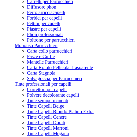
Carrelli per Parrucchieri
Diffusore phon
Ferro arricciacapelli
Forbici per capelli
Pettini per capelli
Piastre per capelli
Phon professionali
Poltrone per parrucchieri
Monouso Parrucchieri
Carta collo parrucchieri
Fasce e Cuffie
Mantelle Parrucchieri
Carta Rotolo Pellicola Trasparente
Carta Stagnola
Salvagoccia per Parrucchieri
Tinte professionali per capelli
Correttori per capelli
Polvere decolorante capelli
Tinte semipermanenti
Tinte Capelli Beige
Tinte Capelli Biondo Platino Extra
Tinte Capelli Cenere
Tinte Capelli Dorati
Tinte Capelli Marroni
Tinte Capelli Mogano