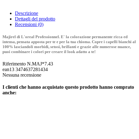
Descrizione
Dettagli del prodotto
Recensioni
(0)
Majirel di L'oreal Professionnel. E' la colorazione permanente ricca ed
intensa, pensata apposta per te e per la tua chioma. Copre i capelli bianchi al
100% lasciandoli morbidi, setosi, brillanti e grazie alle numerose nuance,
puoi combinare i colori per creare il look adatto a te!
Riferimento
N.MAJ*7.43
ean13
3474637281434
Nessuna recensione
I clienti che hanno acquistato questo prodotto hanno comprato
anche: