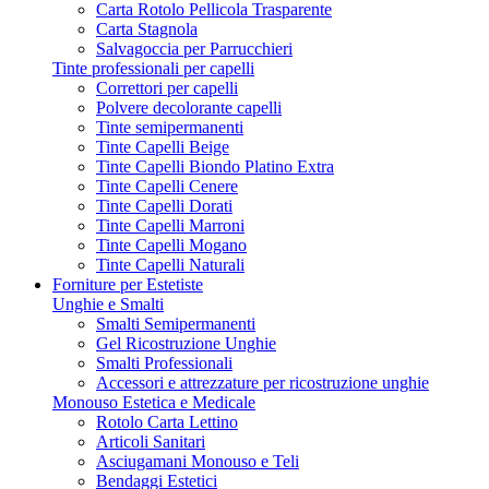
Carta Rotolo Pellicola Trasparente
Carta Stagnola
Salvagoccia per Parrucchieri
Tinte professionali per capelli
Correttori per capelli
Polvere decolorante capelli
Tinte semipermanenti
Tinte Capelli Beige
Tinte Capelli Biondo Platino Extra
Tinte Capelli Cenere
Tinte Capelli Dorati
Tinte Capelli Marroni
Tinte Capelli Mogano
Tinte Capelli Naturali
Forniture per Estetiste
Unghie e Smalti
Smalti Semipermanenti
Gel Ricostruzione Unghie
Smalti Professionali
Accessori e attrezzature per ricostruzione unghie
Monouso Estetica e Medicale
Rotolo Carta Lettino
Articoli Sanitari
Asciugamani Monouso e Teli
Bendaggi Estetici