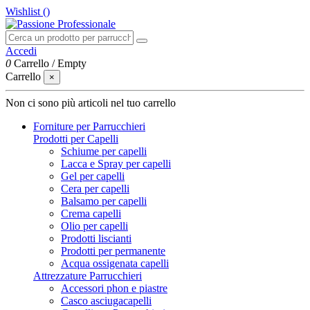
Wishlist (
)
Accedi
0
Carrello
/
Empty
Carrello
×
Non ci sono più articoli nel tuo carrello
Forniture per Parrucchieri
Prodotti per Capelli
Schiume per capelli
Lacca e Spray per capelli
Gel per capelli
Cera per capelli
Balsamo per capelli
Crema capelli
Olio per capelli
Prodotti liscianti
Prodotti per permanente
Acqua ossigenata capelli
Attrezzature Parrucchieri
Accessori phon e piastre
Casco asciugacapelli